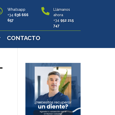


Whatsapp
Llámanos
+34
636 666
ahora
657
+34
952 215
747
CONTACTO
-