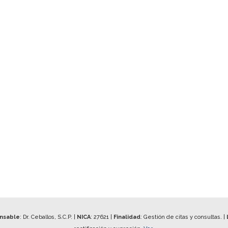
onsable
: Dr. Ceballos, S.C.P. |
NICA
:
27621
|
Finalidad
: Gestión de citas y consultas. |