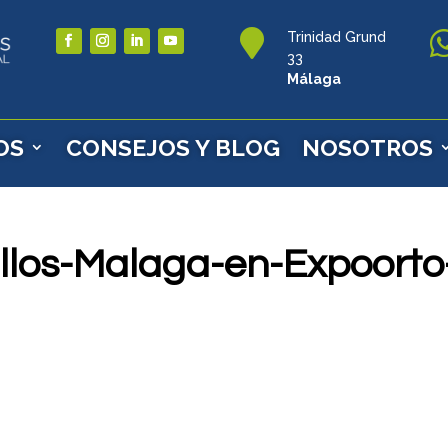

Trinidad Grund
33
Málaga
OS
CONSEJOS Y BLOG
NOSOTROS
llos-Malaga-en-Expoorto