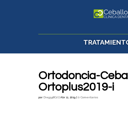
TRATAMIENT
Ortodoncia-Ceba
Ortoplus2019-i
por
Dieg548Cd
|
Abr 11, 2019
|
0 Comentarios