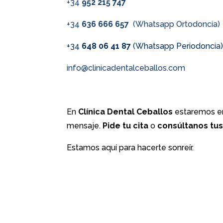
+34
952 215 747
+34
636 666 657
(Whatsapp Ortodoncia)
+34
648 06 41 87
(Whatsapp Periodoncia
info@clinicadentalceballos.com
En
Clínica Dental Ceballos
estaremos en
mensaje.
Pide tu cita
o
consúltanos tu
Estamos aquí para hacerte sonreír.