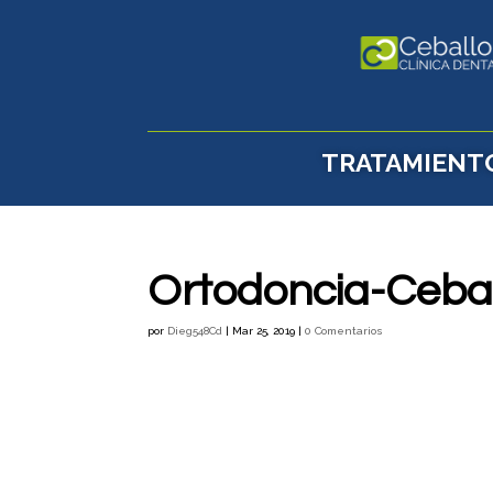
TRATAMIENT
Ortodoncia-Cebal
por
Dieg548Cd
|
Mar 25, 2019
|
0 Comentarios