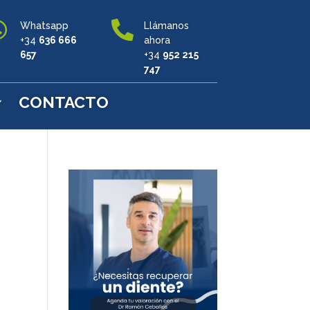


Whatsapp
Llámanos
+34
636 666
ahora
657
+34
952 215
747
CONTACTO