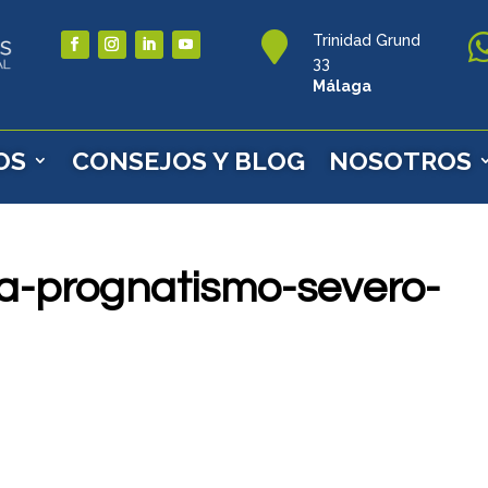

Trinidad Grund
33
Málaga
OS
CONSEJOS Y BLOG
NOSOTROS
a-prognatismo-severo-