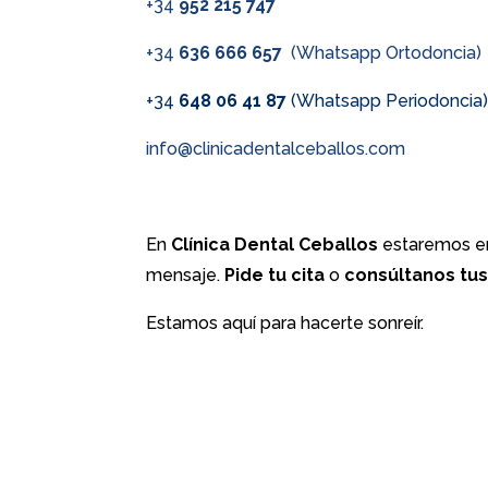
+34
952 215 747
+34
636 666 657
(Whatsapp Ortodoncia)
+34
648 06 41 87
(Whatsapp Periodoncia
info@clinicadentalceballos.com
En
Clínica Dental Ceballos
estaremos en
mensaje.
Pide tu cita
o
consúltanos tu
Estamos aquí para hacerte sonreír.