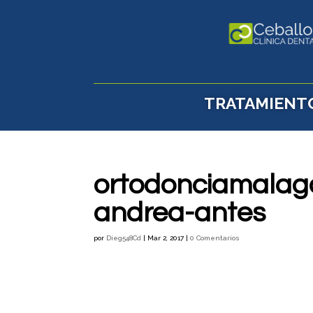
TRATAMIENT
ortodonciamalag
andrea-antes
por
Dieg548Cd
|
Mar 2, 2017
|
0 Comentarios