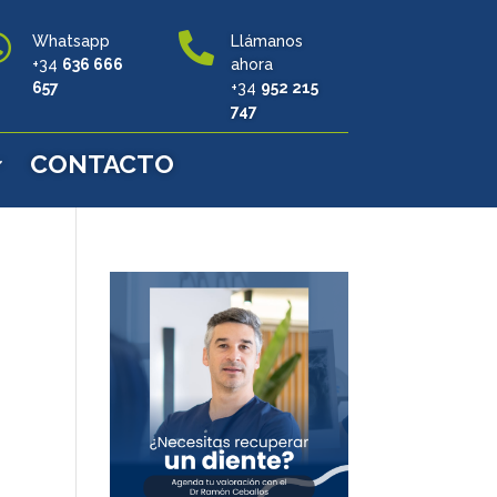


Whatsapp
Llámanos
+34
636 666
ahora
657
+34
952 215
747
CONTACTO