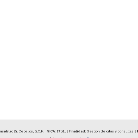
onsable
: Dr. Ceballos, S.C.P. |
NICA
:
27621
|
Finalidad
: Gestión de citas y consultas. |