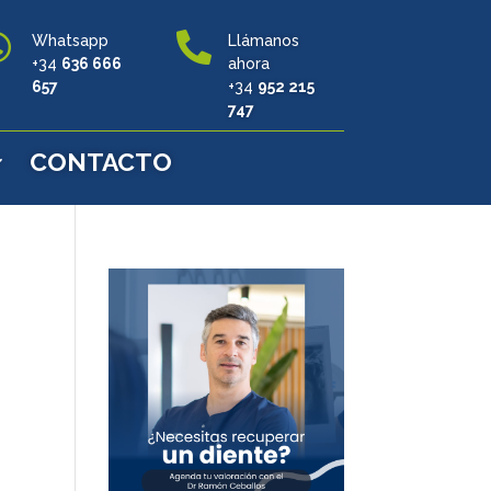


Whatsapp
Llámanos
+34
636 666
ahora
657
+34
952 215
747
CONTACTO