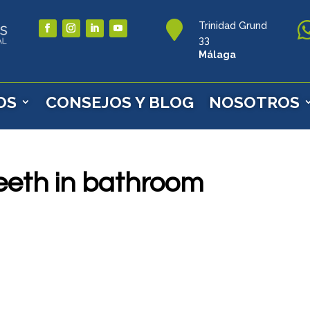

Trinidad Grund
33
Málaga
OS
CONSEJOS Y BLOG
NOSOTROS
teeth in bathroom