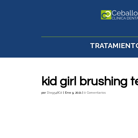
TRATAMIENT
kid girl brushing 
por
Dieg548Cd
|
Ene 9, 2021
|
0 Comentarios