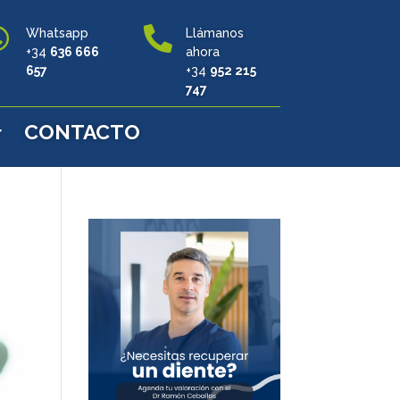


Whatsapp
Llámanos
+34
636 666
ahora
657
+34
952 215
747
CONTACTO