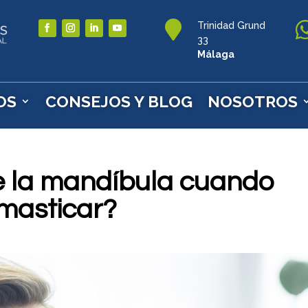

Trinidad Grund
33
Málaga
OS
CONSEJOS Y BLOG
NOSOTROS
e la mandíbula cuando
 masticar?