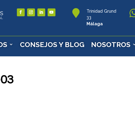

Trinidad Grund
33
Málaga
OS
CONSEJOS Y BLOG
NOSOTROS
-03