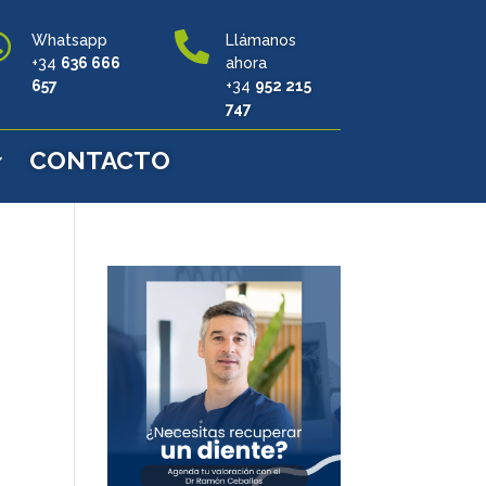


Whatsapp
Llámanos
+34
636 666
ahora
657
+34
952 215
747
CONTACTO