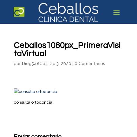
Ceballos1080px_PrimeraVisi
taVirtual
por
Dieg548Cd
|
Dic 3, 2020
|
0 Comentarios
consulta ortodoncia
Enviar comentario