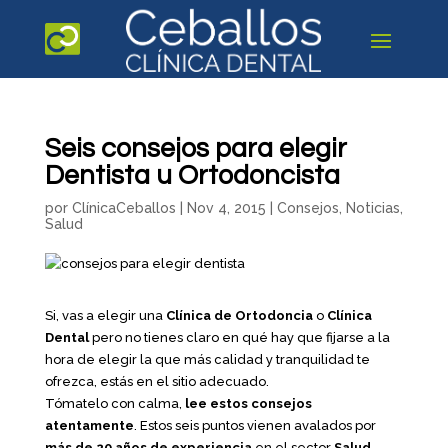
Seis consejos para elegir
Dentista u Ortodoncista
por
ClínicaCeballos
|
Nov 4, 2015
|
Consejos
,
Noticias
,
Salud
Si, vas a elegir una
Clínica de Ortodoncia
o
Clínica
Dental
pero no tienes claro en qué hay que fijarse a la
hora de elegir la que más calidad y tranquilidad te
ofrezca, estás en el sitio adecuado.
Tómatelo con calma,
lee estos consejos
atentamente
. Estos seis puntos vienen avalados por
más de 20 años de experiencia
en el sector
Salud