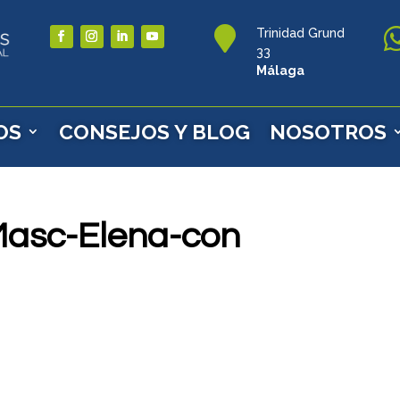

Trinidad Grund
33
Málaga
OS
CONSEJOS Y BLOG
NOSOTROS
Masc-Elena-con