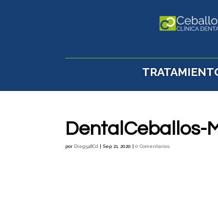
TRATAMIENT
DentalCeballos-
por
Dieg548Cd
|
Sep 21, 2020
|
0 Comentarios