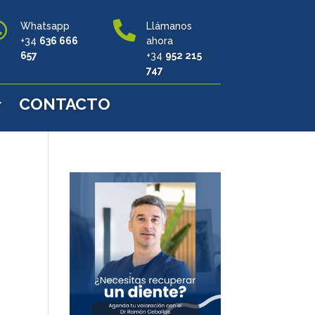


Whatsapp
Llámanos
+34
636 666
ahora
657
+34
952 215
747
CONTACTO