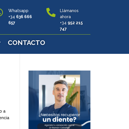


Whatsapp
Llámanos
+34
636 666
ahora
657
+34
952 215
747
CONTACTO
o a
encia