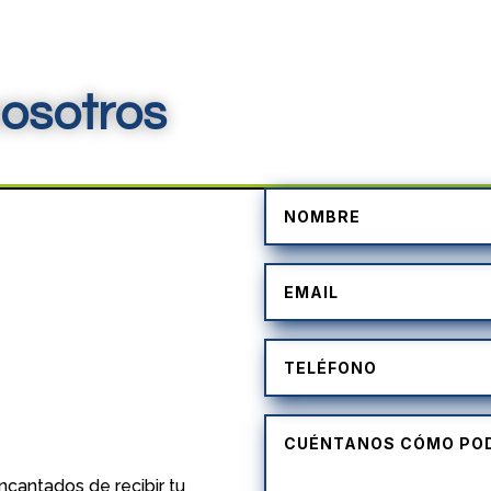
osotros
)
cantados de recibir tu