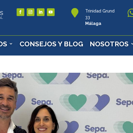

Trinidad Grund
33
Málaga
OS
CONSEJOS Y BLOG
NOSOTROS