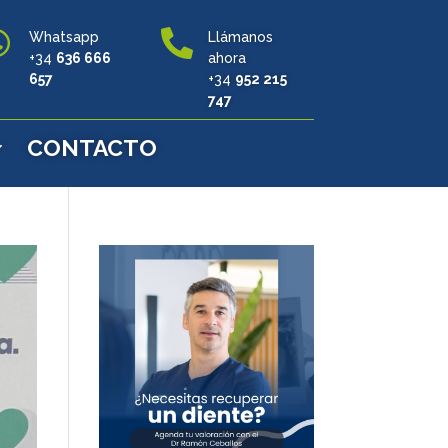


Whatsapp
Llámanos
+34
636 666
ahora
657
+34
952 215
747
CONTACTO