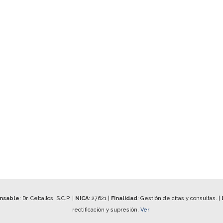
onsable
: Dr. Ceballos, S.C.P. |
NICA
:
27621
|
Finalidad
: Gestión de citas y consultas. |
rectificación y supresión.
Ver