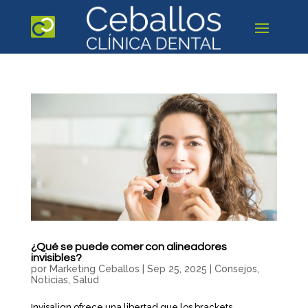
¿Qué se puede comer con alineadores
invisibles?
por
Marketing Ceballos
|
Sep 25, 2025
|
Consejos
,
Noticias
,
Salud
Invisalign ofrece una libertad que los brackets