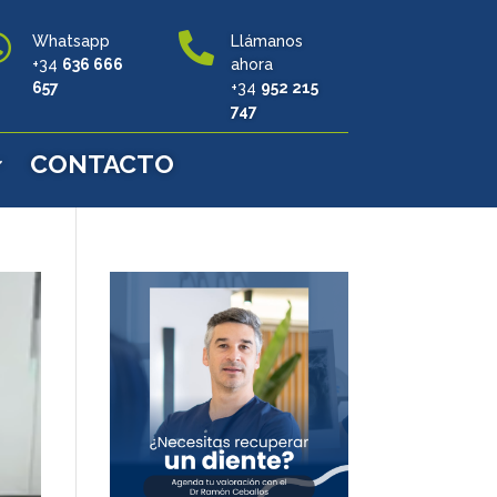


Whatsapp
Llámanos
+34
636 666
ahora
657
+34
952 215
747
CONTACTO