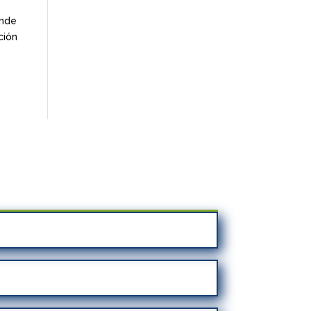
onde
ción