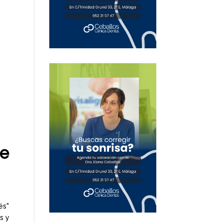
de
és"
s y