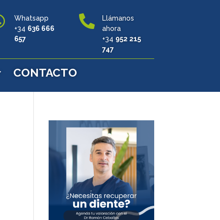


Whatsapp
Llámanos
+34
636 666
ahora
657
+34
952 215
747
CONTACTO