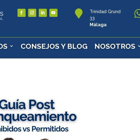

Trinidad Grund
33
Málaga
OS
CONSEJOS Y BLOG
NOSOTROS