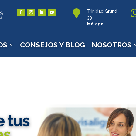

Trinidad Grund
33
Málaga
OS
CONSEJOS Y BLOG
NOSOTROS