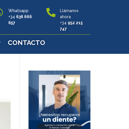


Whatsapp
Llámanos
+34
636 666
ahora
657
+34
952 215
747
CONTACTO