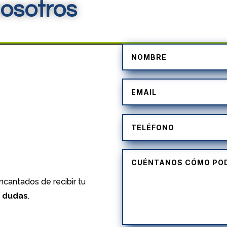
osotros
)
cantados de recibir tu
s dudas
.