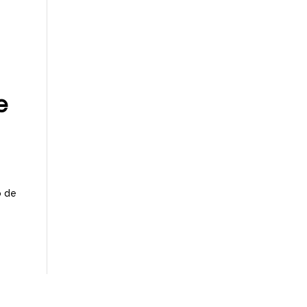
e
o de