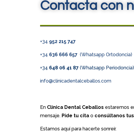
Contacta con n
+34
952 215 747
+34
636 666 657
(Whatsapp Ortodoncia)
+34
648 06 41 87
(Whatsapp Periodoncia
info@clinicadentalceballos.com
En
Clínica Dental Ceballos
estaremos en
mensaje.
Pide tu cita
o
consúltanos tu
Estamos aquí para hacerte sonreír.